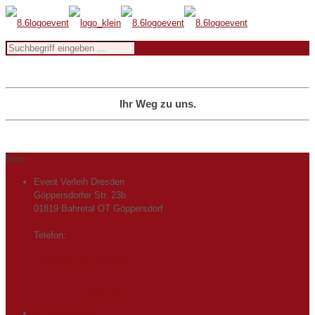
Ihr Weg zu uns.
Büro
Event Verleih Dresden
Göppersdorfer Str. 23b
01819 Bahretal OT Göppersdorf
Telefon:
035025 57 99 88
0174 214 4918
0174 920 4693