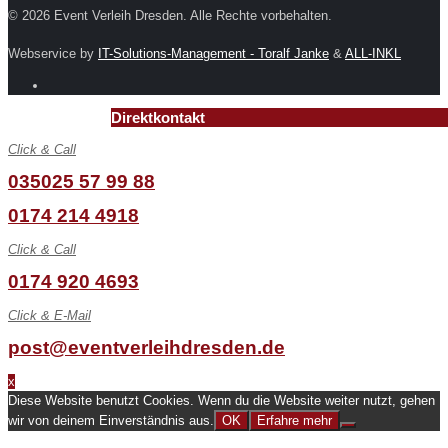
© 2026 Event Verleih Dresden. Alle Rechte vorbehalten.
Webservice by
IT-Solutions-Management - Toralf Janke
&
ALL-INKL
Direktkontakt
Click & Call
035025 57 99 88
0174 214 4918
Click & Call
0174 920 4693
Click & E-Mail
post@eventverleihdresden.de
x
Diese Website benutzt Cookies. Wenn du die Website weiter nutzt, gehen
wir von deinem Einverständnis aus.
OK
Erfahre mehr