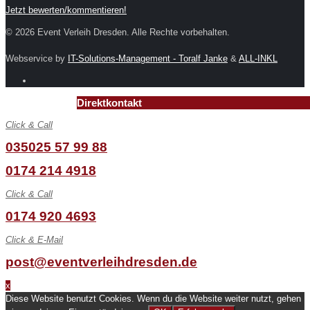
Jetzt bewerten/kommentieren!
© 2026 Event Verleih Dresden. Alle Rechte vorbehalten.
Webservice by
IT-Solutions-Management - Toralf Janke
&
ALL-INKL
Direktkontakt
Click & Call
035025 57 99 88
0174 214 4918
Click & Call
0174 920 4693
Click & E-Mail
post@eventverleihdresden.de
x
Diese Website benutzt Cookies. Wenn du die Website weiter nutzt, gehen