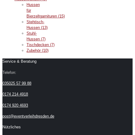
Hussen
für
Bierzeltgarnituren
(15)
Stehtisch-
Hussen
(13)
Stuhl-
Hussen
(7)
Tischdecken
(7)
Zubehör
(10)
Service & Beratung
Telefon:
035025 57 99 88
0174 214 4918
0174 920 4693
post@eventverleihdresden.de
Nützliches