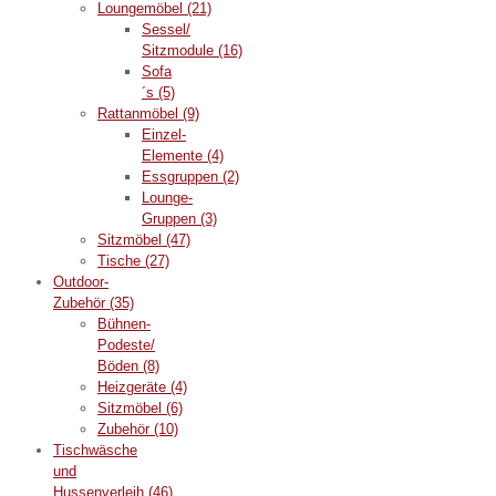
Loungemöbel
(21)
Sessel/
Sitzmodule
(16)
Sofa
´s
(5)
Rattanmöbel
(9)
Einzel-
Elemente
(4)
Essgruppen
(2)
Lounge-
Gruppen
(3)
Sitzmöbel
(47)
Tische
(27)
Outdoor-
Zubehör
(35)
Bühnen-
Podeste/
Böden
(8)
Heizgeräte
(4)
Sitzmöbel
(6)
Zubehör
(10)
Tischwäsche
und
Hussenverleih
(46)