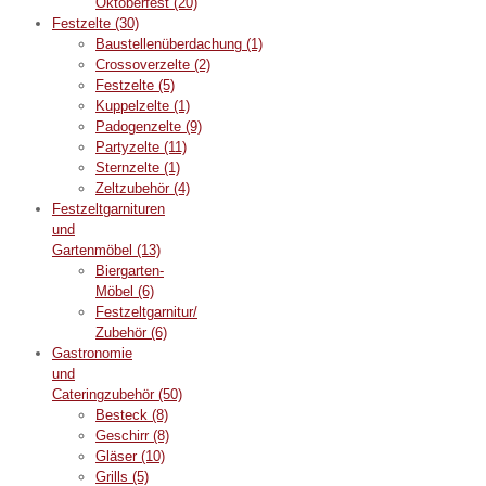
Oktoberfest
(20)
Festzelte
(30)
Baustellenüberdachung
(1)
Crossoverzelte
(2)
Festzelte
(5)
Kuppelzelte
(1)
Padogenzelte
(9)
Partyzelte
(11)
Sternzelte
(1)
Zeltzubehör
(4)
Festzeltgarnituren
und
Gartenmöbel
(13)
Biergarten-
Möbel
(6)
Festzeltgarnitur/
Zubehör
(6)
Gastronomie
und
Cateringzubehör
(50)
Besteck
(8)
Geschirr
(8)
Gläser
(10)
Grills
(5)