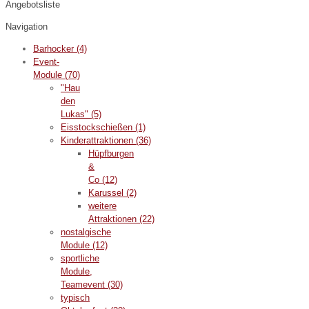
Angebotsliste
Navigation
Barhocker
(4)
Event-
Module
(70)
"Hau
den
Lukas"
(5)
Eisstockschießen
(1)
Kinderattraktionen
(36)
Hüpfburgen
&
Co
(12)
Karussel
(2)
weitere
Attraktionen
(22)
nostalgische
Module
(12)
sportliche
Module,
Teamevent
(30)
typisch