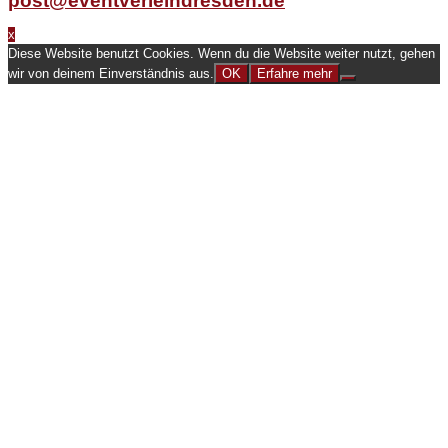
post@eventverleihdresden.de
x
Diese Website benutzt Cookies. Wenn du die Website weiter nutzt, gehen
wir von deinem Einverständnis aus.
OK
Erfahre mehr