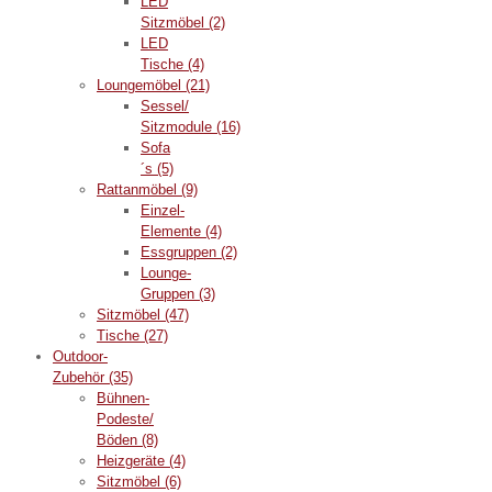
LED
Sitzmöbel
(2)
LED
Tische
(4)
Loungemöbel
(21)
Sessel/
Sitzmodule
(16)
Sofa
´s
(5)
Rattanmöbel
(9)
Einzel-
Elemente
(4)
Essgruppen
(2)
Lounge-
Gruppen
(3)
Sitzmöbel
(47)
Tische
(27)
Outdoor-
Zubehör
(35)
Bühnen-
Podeste/
Böden
(8)
Heizgeräte
(4)
Sitzmöbel
(6)