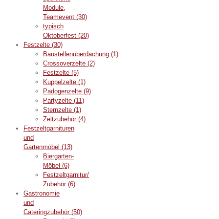
Module,
Teamevent
(30)
typisch
Oktoberfest
(20)
Festzelte
(30)
Baustellenüberdachung
(1)
Crossoverzelte
(2)
Festzelte
(5)
Kuppelzelte
(1)
Padogenzelte
(9)
Partyzelte
(11)
Sternzelte
(1)
Zeltzubehör
(4)
Festzeltgarnituren
und
Gartenmöbel
(13)
Biergarten-
Möbel
(6)
Festzeltgarnitur/
Zubehör
(6)
Gastronomie
und
Cateringzubehör
(50)