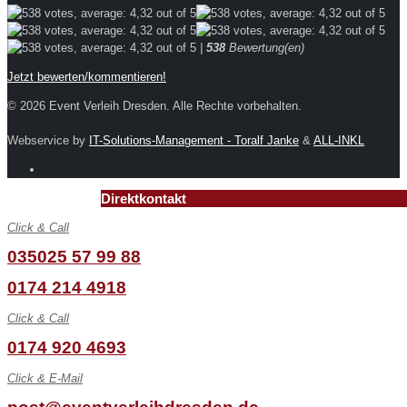
|
538
Bewertung(en)
Jetzt bewerten/kommentieren!
© 2026 Event Verleih Dresden. Alle Rechte vorbehalten.
Webservice by
IT-Solutions-Management - Toralf Janke
&
ALL-INKL
Direktkontakt
Click & Call
035025 57 99 88
0174 214 4918
Click & Call
0174 920 4693
Click & E-Mail