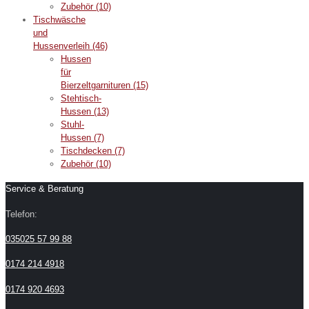
Zubehör
(10)
Tischwäsche
und
Hussenverleih
(46)
Hussen
für
Bierzeltgarnituren
(15)
Stehtisch-
Hussen
(13)
Stuhl-
Hussen
(7)
Tischdecken
(7)
Zubehör
(10)
Service & Beratung
Telefon:
035025 57 99 88
0174 214 4918
0174 920 4693