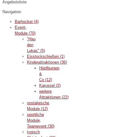
Angebotsliste
Navigation
Barhocker
(4)
Event-
Module
(70)
"Hau
den
Lukas"
(5)
Eisstockschießen
(1)
Kinderattraktionen
(36)
Hüpfburgen
&
Co
(12)
Karussel
(2)
weitere
Attraktionen
(22)
nostalgische
Module
(12)
sportliche
Module,
Teamevent
(30)
typisch