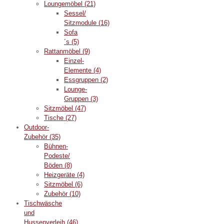
Loungemöbel
(21)
Sessel/
Sitzmodule
(16)
Sofa
´s
(5)
Rattanmöbel
(9)
Einzel-
Elemente
(4)
Essgruppen
(2)
Lounge-
Gruppen
(3)
Sitzmöbel
(47)
Tische
(27)
Outdoor-
Zubehör
(35)
Bühnen-
Podeste/
Böden
(8)
Heizgeräte
(4)
Sitzmöbel
(6)
Zubehör
(10)
Tischwäsche
und
Hussenverleih
(46)