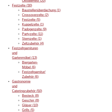
Oktoberfest
(20)
Festzelte
(30)
Baustellenüberdachung
(1)
Crossoverzelte
(2)
Festzelte
(5)
Kuppelzelte
(1)
Padogenzelte
(9)
Partyzelte
(11)
Sternzelte
(1)
Zeltzubehör
(4)
Festzeltgarnituren
und
Gartenmöbel
(13)
Biergarten-
Möbel
(6)
Festzeltgarnitur/
Zubehör
(6)
Gastronomie
und
Cateringzubehör
(50)
Besteck
(8)
Geschirr
(8)
Gläser
(10)
Grills
(5)