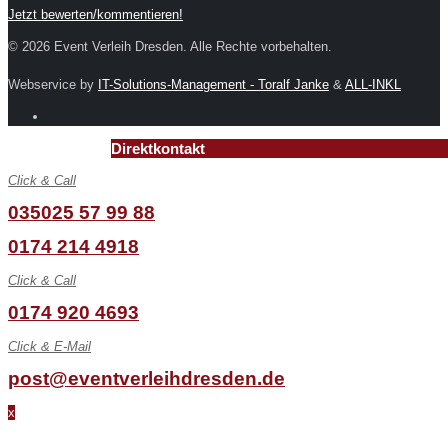
Jetzt bewerten/kommentieren!
© 2026 Event Verleih Dresden. Alle Rechte vorbehalten.
Webservice by
IT-Solutions-Management - Toralf Janke
&
ALL-INKL
Direktkontakt
Click & Call
035025 57 99 88
0174 214 4918
Click & Call
0174 920 4693
Click & E-Mail
post@eventverleihdresden.de
x