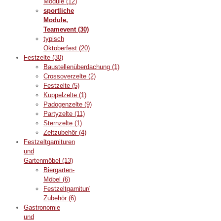
Module
(12)
sportliche
Module,
Teamevent
(30)
typisch
Oktoberfest
(20)
Festzelte
(30)
Baustellenüberdachung
(1)
Crossoverzelte
(2)
Festzelte
(5)
Kuppelzelte
(1)
Padogenzelte
(9)
Partyzelte
(11)
Sternzelte
(1)
Zeltzubehör
(4)
Festzeltgarnituren
und
Gartenmöbel
(13)
Biergarten-
Möbel
(6)
Festzeltgarnitur/
Zubehör
(6)
Gastronomie
und