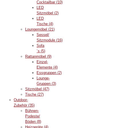
Cocktailbar
(10)
LED
Sitzmöbel
(2)
LED
Tische
(4)
Loungemöbel
(21)
Sessel/
Sitzmodule
(16)
Sofa
´s
(5)
Rattanmöbel
(9)
Einzel-
Elemente
(4)
Essgruppen
(2)
Lounge-
Gruppen
(3)
Sitzmöbel
(47)
Tische
(27)
Outdoor-
Zubehör
(35)
Bühnen-
Podeste/
Böden
(8)
Heizgeräte
(4)