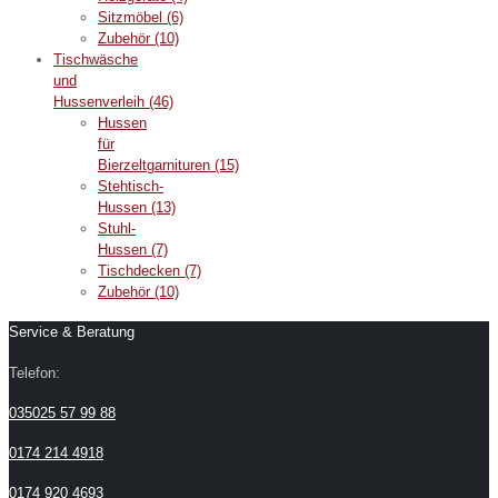
Sitzmöbel
(6)
Zubehör
(10)
Tischwäsche
und
Hussenverleih
(46)
Hussen
für
Bierzeltgarnituren
(15)
Stehtisch-
Hussen
(13)
Stuhl-
Hussen
(7)
Tischdecken
(7)
Zubehör
(10)
Service & Beratung
Telefon:
035025 57 99 88
0174 214 4918
0174 920 4693