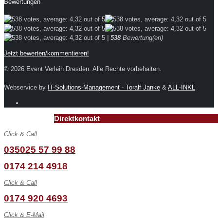
Bewertungen
|
538
Bewertung(en)
Jetzt bewerten/kommentieren!
© 2026 Event Verleih Dresden. Alle Rechte vorbehalten.
Webservice by
IT-Solutions-Management - Toralf Janke
&
ALL-INKL
Direktkontakt
Click & Call
035025 57 99 88
0174 214 4918
Click & Call
0174 920 4693
Click & E-Mail