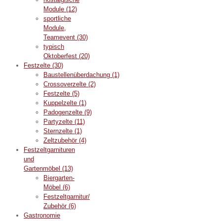
Module
(12)
sportliche
Module,
Teamevent
(30)
typisch
Oktoberfest
(20)
Festzelte
(30)
Baustellenüberdachung
(1)
Crossoverzelte
(2)
Festzelte
(5)
Kuppelzelte
(1)
Padogenzelte
(9)
Partyzelte
(11)
Sternzelte
(1)
Zeltzubehör
(4)
Festzeltgarnituren
und
Gartenmöbel
(13)
Biergarten-
Möbel
(6)
Festzeltgarnitur/
Zubehör
(6)
Gastronomie