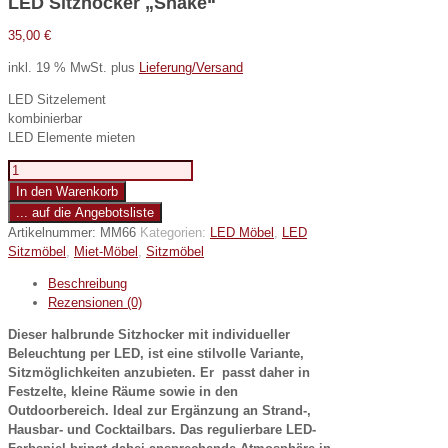
LED Sitzhocker „Snake“
35,00
€
inkl. 19 % MwSt.
plus
Lieferung/Versand
LED Sitzelement
kombinierbar
LED Elemente mieten
LED
Sitzhocker
In den Warenkorb
"Snake"
... auf die Angebotsliste
Menge
Artikelnummer:
MM66
Kategorien:
LED Möbel
,
LED
Sitzmöbel
,
Miet-Möbel
,
Sitzmöbel
Beschreibung
Rezensionen (0)
Dieser halbrunde Sitzhocker mit individueller
Beleuchtung per LED, ist eine stilvolle Variante,
Sitzmöglichkeiten
anzubieten. Er
passt daher in
Festzelte, kleine Räume sowie in den
Outdoorbereich. Ideal zur Ergänzung an Strand-,
Hausbar- und Cocktailbars. Das regulierbare LED-