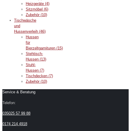
Heizgeräte
(4)
Sitzmöbel
(6)
Zubehör
(10)
Tischwäsche
und
Hussenverleih
(46)
Hussen
für
Bierzeltgarnituren
(15)
Stehtisch-
Hussen
(13)
Stuhl-
Hussen
(7)
Tischdecken
(7)
Zubehör
(10)
Service & Beratung
Telefon:
035025 57 99 88
0174 214 4918