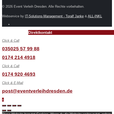
© 2026 Event Verleih Dresden. Alle Rechte vorbehalten.
Webservice by
IT-Solutions-Management - Toralf Janke
&
ALL-INKL
Direktkontakt
Click & Call
035025 57 99 88
0174 214 4918
Click & Call
0174 920 4693
Click & E-Mail
post@eventverleihdresden.de
x