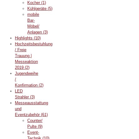
Kocher
(1)
Kühlgeräte
(5)
mobile
Bar-
Möbel/
Anlagen
(3)
Highlights
(10)
Hochzeitsbestuhlung
/ Freie
Trauung |
Messeaktion
2019
(2)
Jugendweihe
/
Konfirmation
(2)
LED
Strahler
(3)
Messeausstattung
und
Eventzubehör
(61)
Counter/
Pulte
(9)
Event-
Technik
(10)