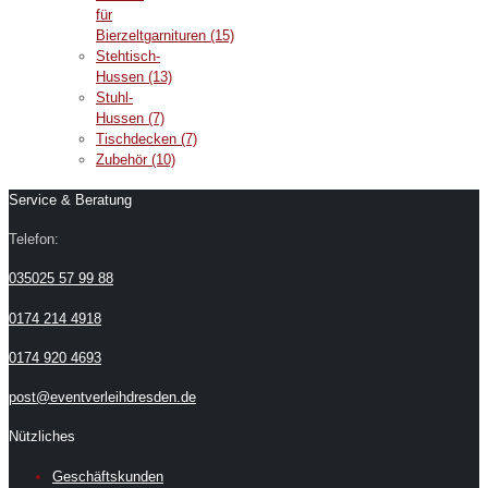
für
Bierzeltgarnituren
(15)
Stehtisch-
Hussen
(13)
Stuhl-
Hussen
(7)
Tischdecken
(7)
Zubehör
(10)
Service & Beratung
Telefon:
035025 57 99 88
0174 214 4918
0174 920 4693
post@eventverleihdresden.de
Nützliches
Geschäftskunden