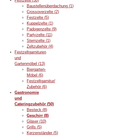
Festzelte
(30)
Baustellenüberdachung
(1)
Crossoverzelte
(2)
Festzelte
(5)
Kuppelzelte
(1)
Padogenzelte
(9)
Partyzelte
(11)
Sternzelte
(1)
Zeltzubehör
(4)
Festzeltgarnituren
und
Gartenmöbel
(13)
Biergarten-
Möbel
(6)
Festzeltgarnitur/
Zubehör
(6)
Gastronomie
und
Cateringzubehör
(50)
Besteck
(8)
Geschirr
(8)
Gläser
(10)
Grills
(5)
Kerzenständer
(5)