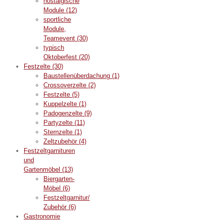
nostalgische
Module
(12)
sportliche
Module,
Teamevent
(30)
typisch
Oktoberfest
(20)
Festzelte
(30)
Baustellenüberdachung
(1)
Crossoverzelte
(2)
Festzelte
(5)
Kuppelzelte
(1)
Padogenzelte
(9)
Partyzelte
(11)
Sternzelte
(1)
Zeltzubehör
(4)
Festzeltgarnituren
und
Gartenmöbel
(13)
Biergarten-
Möbel
(6)
Festzeltgarnitur/
Zubehör
(6)
Gastronomie