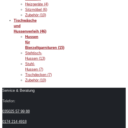
Heizgeräte
(4)
Sitzmöbel
(6)
Zubehör
(10)
Tischwäsche
und
Hussenverleih
(46)
Hussen
für
Bierzeltgarnituren
(15)
Stehtisch-
Hussen
(13)
Stuhl-
Hussen
(7)
Tischdecken
(7)
Zubehör
(10)
Service & Beratung
Telefon:
035025 57 99 88
0174 214 4918