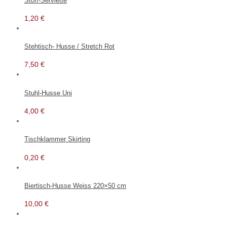
Stoff-Serviette
1,20
€
Stehtisch- Husse / Stretch Rot
7,50
€
Stuhl-Husse Uni
4,00
€
Tischklammer Skirting
0,20
€
Biertisch-Husse Weiss 220×50 cm
10,00
€