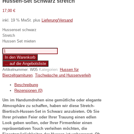
Hussen-Set Schwarz stretch
17,00
€
inkl. 19 % MwSt.
plus
Lieferung/Versand
Hussenset schwarz
Stretch
Hussen Set mieten
Hussen-
Set
In den Warenkorb
Schwarz
... auf die Angebotsliste
stretch
Artikelnummer:
W05
Kategorien:
Hussen für
Menge
Bierzeltgarnituren
,
Tischwäsche und Hussenverleih
Beschreibung
Rezensionen (0)
Um im Handumdrehen eine gemütliche oder elegante
Atmosphäre zu schaffen, haben wir diese Stretch-
Biertisch-Hussen-Set in Schwarz anzubieten. Ob Sie
Ihrer privaten Feier oder Ihrer Trauung einen edlen
Look geben wollen, oder Ihrer Firmenfeier einen
repräsentativen Touch verleihen möchten, die