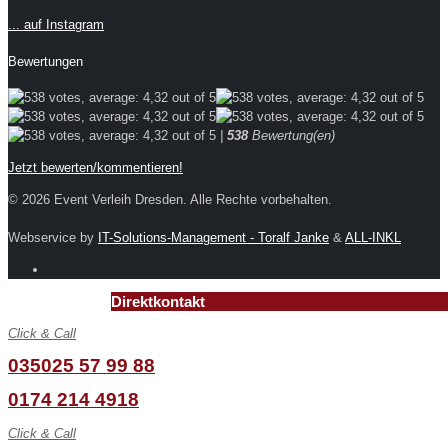
... auf Instagram
Bewertungen
|
538
Bewertung(en)
Jetzt bewerten/kommentieren!
© 2026 Event Verleih Dresden. Alle Rechte vorbehalten.
Webservice by
IT-Solutions-Management - Toralf Janke
&
ALL-INKL
Direktkontakt
Click & Call
035025 57 99 88
0174 214 4918
Click & Call