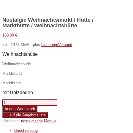
Nostalgie Weihnachtsmarkt / Hütte /
Markthütte / Weihnachtshütte
180,00
€
inkl. 19 % MwSt.
plus
Lieferung/Versand
Weihnachtshütte
Weihnachtsbude
Marktstand
Markthütte
mit Holzboden
Nostalgie
Weihnachtsmarkt
In den Warenkorb
/
... auf die Angebotsliste
Hütte
Kategorie:
nostalgische Module
/
Markthütte
Beschreibung