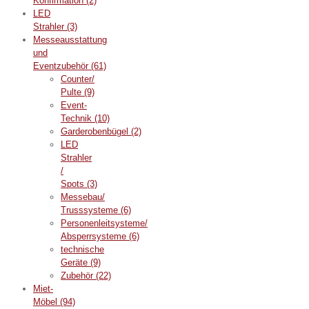
Konfirmation
(2)
LED
Strahler
(3)
Messeausstattung
und
Eventzubehör
(61)
Counter/
Pulte
(9)
Event-
Technik
(10)
Garderobenbügel
(2)
LED
Strahler
/
Spots
(3)
Messebau/
Trusssysteme
(6)
Personenleitsysteme/
Absperrsysteme
(6)
technische
Geräte
(9)
Zubehör
(22)
Miet-
Möbel
(94)