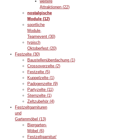
weitere
Attraktionen
(22)
nostalgische
Module
(12)
sportliche
Module,
Teamevent
(30)
typisch
Oktoberfest
(20)
Festzelte
(30)
Baustellenüberdachung
(1)
Crossoverzelte
(2)
Festzelte
(5)
Kuppelzelte
(1)
Padogenzelte
(9)
Partyzelte
(11)
Sternzelte
(1)
Zeltzubehör
(4)
Festzeltgarnituren
und
Gartenmöbel
(13)
Biergarten-
Möbel
(6)
Festzeltgarnitur/