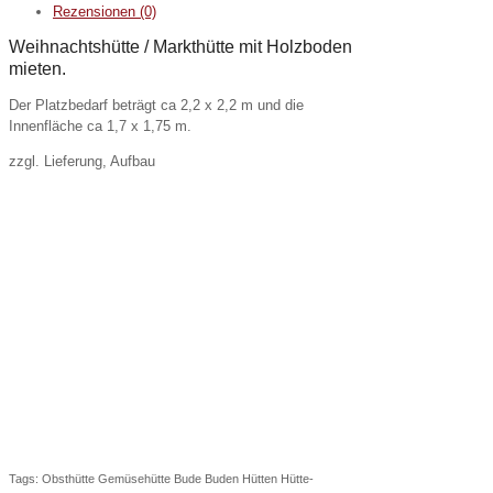
/
Rezensionen (0)
Weihnachtshütte
Weihnachtshütte / Markthütte mit Holzboden
Menge
mieten.
Der Platzbedarf beträgt ca 2,2 x 2,2 m und die
Innenfläche ca 1,7 x 1,75 m.
zzgl. Lieferung, Aufbau
Tags: Obsthütte Gemüsehütte Bude Buden Hütten Hütte-