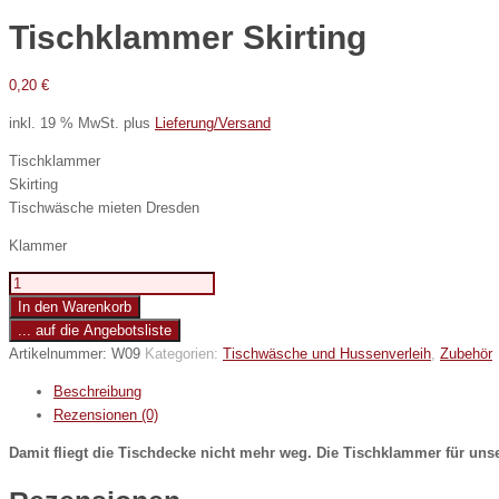
Tischklammer Skirting
0,20
€
inkl. 19 % MwSt.
plus
Lieferung/Versand
Tischklammer
Skirting
Tischwäsche mieten Dresden
Klammer
Tischklammer
Skirting
In den Warenkorb
Menge
... auf die Angebotsliste
Artikelnummer:
W09
Kategorien:
Tischwäsche und Hussenverleih
,
Zubehör
Beschreibung
Rezensionen (0)
Damit fliegt die Tischdecke nicht mehr weg. Die Tischklammer für uns