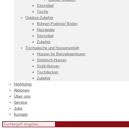
Sitzmöbel
Tische
Outdoor-Zubehör
Bühnen-Podeste/ Böden
Heizgeräte
Sitzmöbel
Zubehör
Tischwäsche und Hussenverleih
Hussen für Bierzeltgarnituren
Stehtisch-Hussen
Stuhl-Hussen
Tischdecken
Zubehör
Highlights
Aktionen
Über uns
Service
Jobs
Kontakt