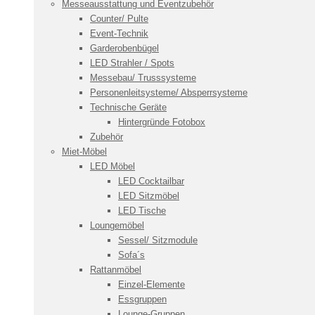
Messeausstattung und Eventzubehör
Counter/ Pulte
Event-Technik
Garderobenbügel
LED Strahler / Spots
Messebau/ Trusssysteme
Personenleitsysteme/ Absperrsysteme
Technische Geräte
Hintergründe Fotobox
Zubehör
Miet-Möbel
LED Möbel
LED Cocktailbar
LED Sitzmöbel
LED Tische
Loungemöbel
Sessel/ Sitzmodule
Sofa´s
Rattanmöbel
Einzel-Elemente
Essgruppen
Lounge-Gruppen