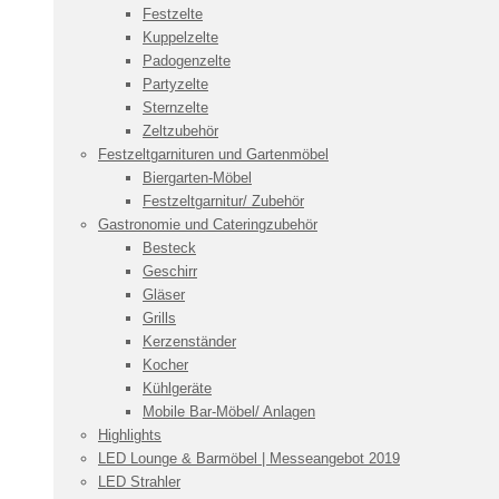
Festzelte
Kuppelzelte
Padogenzelte
Partyzelte
Sternzelte
Zeltzubehör
Festzeltgarnituren und Gartenmöbel
Biergarten-Möbel
Festzeltgarnitur/ Zubehör
Gastronomie und Cateringzubehör
Besteck
Geschirr
Gläser
Grills
Kerzenständer
Kocher
Kühlgeräte
Mobile Bar-Möbel/ Anlagen
Highlights
LED Lounge & Barmöbel | Messeangebot 2019
LED Strahler