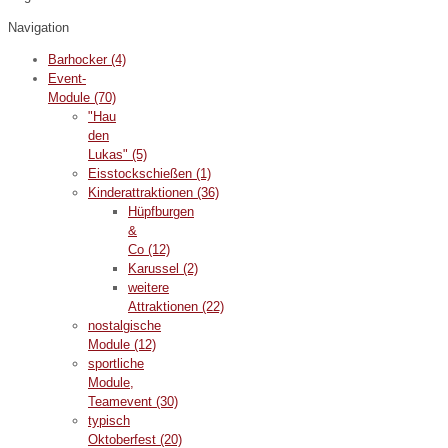
Navigation
Barhocker
(4)
Event-
Module
(70)
"Hau
den
Lukas"
(5)
Eisstockschießen
(1)
Kinderattraktionen
(36)
Hüpfburgen
&
Co
(12)
Karussel
(2)
weitere
Attraktionen
(22)
nostalgische
Module
(12)
sportliche
Module,
Teamevent
(30)
typisch
Oktoberfest
(20)