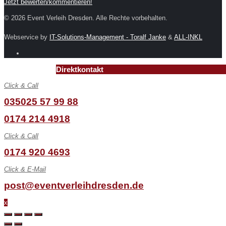
Jetzt bewerten/kommentieren!
© 2026 Event Verleih Dresden. Alle Rechte vorbehalten.
Webservice by
IT-Solutions-Management - Toralf Janke
&
ALL-INKL
Direktkontakt
Click & Call
035025 57 99 88
0174 214 4918
Click & Call
0174 920 4693
Click & E-Mail
post@eventverleihdresden.de
x