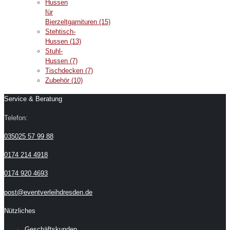
Hussen
für
Bierzeltgarnituren
(15)
Stehtisch-
Hussen
(13)
Stuhl-
Hussen
(7)
Tischdecken
(7)
Zubehör
(10)
Service & Beratung
Telefon:
035025 57 99 88
0174 214 4918
0174 920 4693
post@eventverleihdresden.de
Nützliches
Geschäftskunden