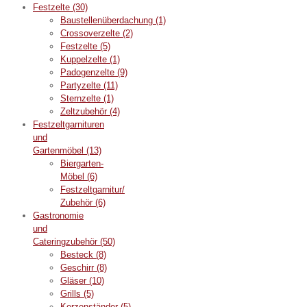
Festzelte
(30)
Baustellenüberdachung
(1)
Crossoverzelte
(2)
Festzelte
(5)
Kuppelzelte
(1)
Padogenzelte
(9)
Partyzelte
(11)
Sternzelte
(1)
Zeltzubehör
(4)
Festzeltgarnituren
und
Gartenmöbel
(13)
Biergarten-
Möbel
(6)
Festzeltgarnitur/
Zubehör
(6)
Gastronomie
und
Cateringzubehör
(50)
Besteck
(8)
Geschirr
(8)
Gläser
(10)
Grills
(5)
Kerzenständer
(5)