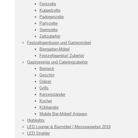
Festzelte
Kuppelzelte
Padogenzelte
Partyzelte
Sternzelte
Zeltzubehör
Festzeltgarnituren und Gartenmöbel
Biergarten-Möbel
Festzeltgarnitur/ Zubehör
Gastronomie und Cateringzubehör
Besteck
Geschirr
Gläser
Grills
Kerzenständer
Kocher
Kühlgeräte
Mobile Bar-Möbel/ Anlagen
Highlights
LED Lounge & Barmöbel | Messeangebot 2019
LED Strahler