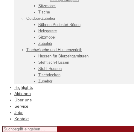
Sitzmöbel
Tische
Outdoor-Zubehör
Bühnen-Podeste/ Böden
Heizgeräte
Sitzmöbel
Zubehör
Tischwäsche und Hussenverleih
Hussen für Bierzeltgarnituren
Stehtisch-Hussen
Stuhl-Hussen
Tischdecken
Zubehör
Highlights
Aktionen
Über uns
Service
Jobs
Kontakt