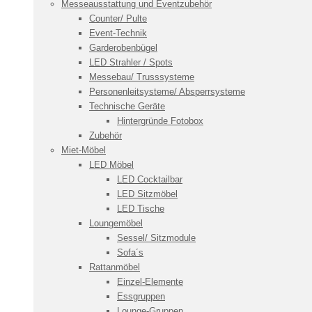
Messeausstattung und Eventzubehör
Counter/ Pulte
Event-Technik
Garderobenbügel
LED Strahler / Spots
Messebau/ Trusssysteme
Personenleitsysteme/ Absperrsysteme
Technische Geräte
Hintergründe Fotobox
Zubehör
Miet-Möbel
LED Möbel
LED Cocktailbar
LED Sitzmöbel
LED Tische
Loungemöbel
Sessel/ Sitzmodule
Sofa´s
Rattanmöbel
Einzel-Elemente
Essgruppen
Lounge-Gruppen