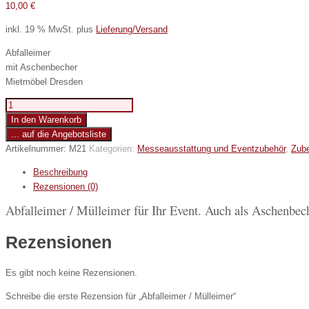
10,00
€
inkl. 19 % MwSt.
plus
Lieferung/Versand
Abfalleimer
mit Aschenbecher
Mietmöbel Dresden
Abfalleimer
/
In den Warenkorb
Mülleimer
... auf die Angebotsliste
Menge
Artikelnummer:
M21
Kategorien:
Messeausstattung und Eventzubehör
,
Zub
Beschreibung
Rezensionen (0)
Abfalleimer / Mülleimer für Ihr Event. Auch als Aschenbech
Rezensionen
Es gibt noch keine Rezensionen.
Schreibe die erste Rezension für „Abfalleimer / Mülleimer“